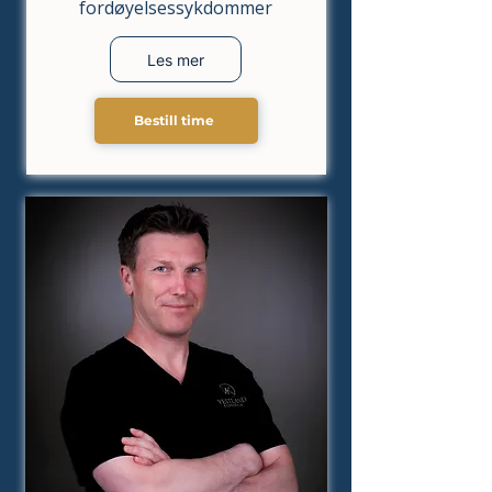
fordøyelsessykdommer
Les mer
Bestill time