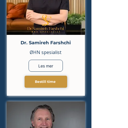
Dr. Samireh Farshchi
ØHN spesialist
Les mer
Bestill time