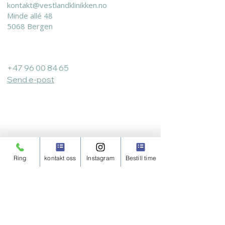
kontakt@vestlandklinikken.no
Minde allé 48
5068 Bergen
Bergen Urologi:
+47 96 00 84 65
Send e-post
Åpningstider:
Vestland Klinikken
Ring
kontakt oss
Instagram
Bestill time