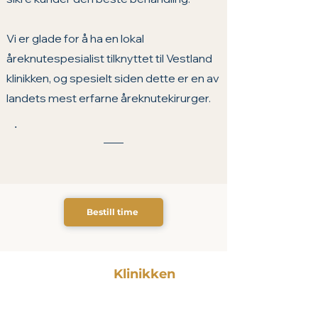
Vi er glade for å ha en lokal 
åreknutespesialist tilknyttet til Vestland 
klinikken, og spesielt siden dette er en av 
landets mest erfarne åreknutekirurger.
.
Bestill time
Vestland
Klinikken
Privat spesialistsykehus i
Bergen med erfarne leger