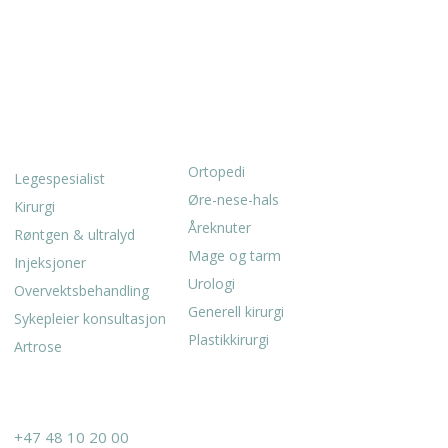
innen ortopedi, ØNH, kirurgi
og gastromedisin.
SPESIALITETER
TJENESTER
Ortopedi
Legespesialist
Øre-nese-hals
Kirurgi
Åreknuter
Røntgen & ultralyd
Mage og tarm
Injeksjoner
Urologi
Overvektsbehandling
Generell kirurgi
Sykepleier konsultasjon
Plastikkirurgi
Artrose
KONTAKT
+47 48 10 20 00