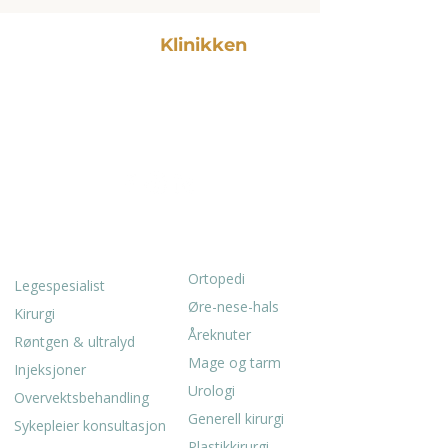
Vestland
Klinikken
Privat spesialistsykehus i
Bergen med erfarne leger
innen ortopedi, ØNH, kirurgi
og gastromedisin.
SPESIALITETER
TJENESTER
Ortopedi
Legespesialist
Øre-nese-hals
Kirurgi
Åreknuter
Røntgen & ultralyd
Mage og tarm
Injeksjoner
Urologi
Overvektsbehandling
Generell kirurgi
Sykepleier konsultasjon
Plastikkirurgi