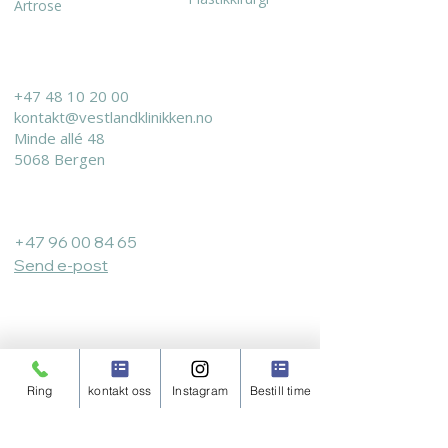
Artrose
KONTAKT
+47 48 10 20 00
kontakt@vestlandklinikken.no
Minde allé 48
5068 Bergen
Bergen Urologi:
+47 96 00 84 65
Send e-post
Åpningstider:
Vestland Klinikken
Ring
kontakt oss
Instagram
Bestill time