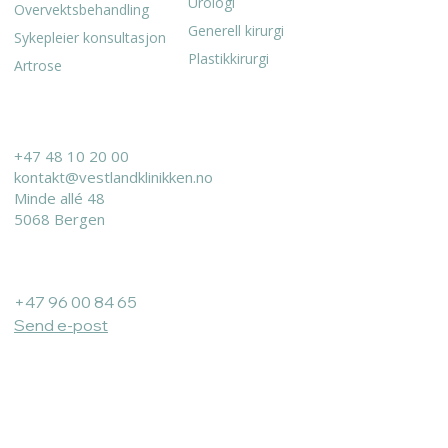
Urologi
Overvektsbehandling
Generell kirurgi
Sykepleier konsultasjon
Plastikkirurgi
Artrose
KONTAKT
+47 48 10 20 00
kontakt@vestlandklinikken.no
Minde allé 48
5068 Bergen
Bergen Urologi:
+47 96 00 84 65
Send e-post
Åpningstider:
Vestland Klinikken