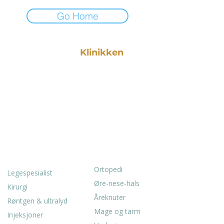
Go Home
Vestland
Klinikken
Privat spesialistsykehus i
Bergen med erfarne leger
innen ortopedi, ØNH, kirurgi
og gastromedisin.
SPESIALITETER
TJENESTER
Ortopedi
Legespesialist
Øre-nese-hals
Kirurgi
Åreknuter
Røntgen & ultralyd
Mage og tarm
Injeksjoner