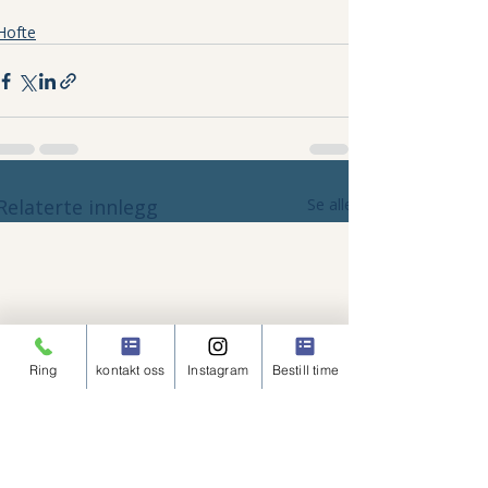
Hofte
Relaterte innlegg
Se alle
Ring
kontakt oss
Instagram
Bestill time