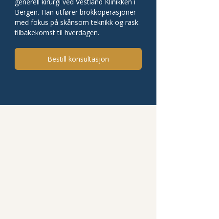
generell kirurgi ved Vestland Klinikken i 
Bergen. Han utfører brokkoperasjoner 
med fokus på skånsom teknikk og rask 
tilbakekomst til hverdagen.
Bestill konsultasjon