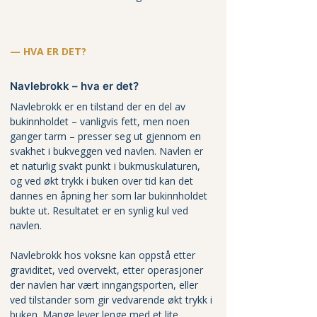
— HVA ER DET?
Navlebrokk – hva er det?
Navlebrokk er en tilstand der en del av 
bukinnholdet – vanligvis fett, men noen 
ganger tarm – presser seg ut gjennom en 
svakhet i bukveggen ved navlen. Navlen er 
et naturlig svakt punkt i bukmuskulaturen, 
og ved økt trykk i buken over tid kan det 
dannes en åpning her som lar bukinnholdet 
bukte ut. Resultatet er en synlig kul ved 
navlen.
Navlebrokk hos voksne kan oppstå etter 
graviditet, ved overvekt, etter operasjoner 
der navlen har vært inngangsporten, eller 
ved tilstander som gir vedvarende økt trykk i 
buken. Mange lever lenge med et lite 