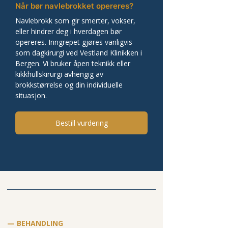
Når bør navlebrokket opereres?
Navlebrokk som gir smerter, vokser, 
eller hindrer deg i hverdagen bør 
opereres. Inngrepet gjøres vanligvis 
som dagkirurgi ved Vestland Klinikken i 
Bergen. Vi bruker åpen teknikk eller 
kikkhullskirurgi avhengig av 
brokkstørrelse og din individuelle 
situasjon.
Bestill vurdering
— BEHANDLING