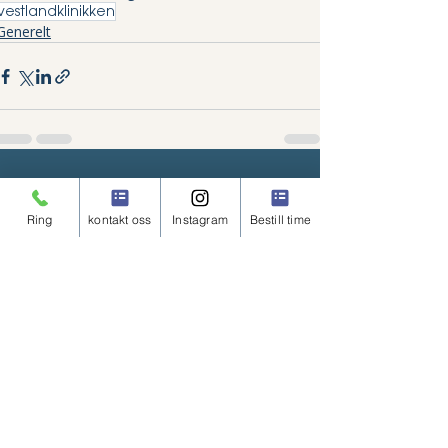
vestlandklinikken
Generelt
Relaterte innlegg
Se alle
Ring
kontakt oss
Instagram
Bestill time