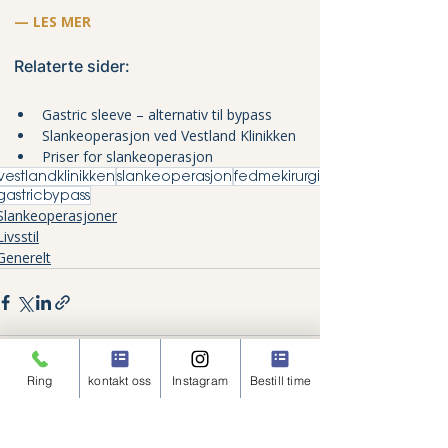
— LES MER
Relaterte sider:
Gastric sleeve – alternativ til bypass
Slankeoperasjon ved Vestland Klinikken
Priser for slankeoperasjon
vestlandklinikken
slankeoperasjon
fedmekirurgi
gastricbypass
Slankeoperasjoner
Livsstil
Generelt
Ring
kontakt oss
Instagram
Bestill time
Relaterte innlegg
Se alle