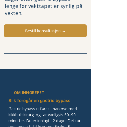
lenge før vekttapet er synlig på 
vekten.
Bestill konsultasjon →
— OM INNGREPET
Slik foregår en gastric bypass
Gastric bypass utføres i narkose med 
kikkhullskirurgi og tar vanligvis 60–90 
minutter. Du er innlagt i 2 døgn. Det tar 
noe lenger tid å komme tilbake til 