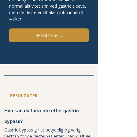
normal aktivitet enn ved gastric sleeve, 
men de fleste er tilbake i jobb innen 3–
4 uker.
Bestill time →
— RESULTATER
Hva kan du forvente etter gastric 
bypass?
Gastric bypass gir et betydelig og varig 
vekttap for de fleste pasienter. Den kraftige 