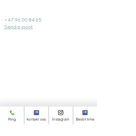
Bergen Urologi:
+47 96 00 84 65
Send e-post
Åpningstider:
Vestland Klinikken
Ring
kontakt oss
Instagram
Bestill time