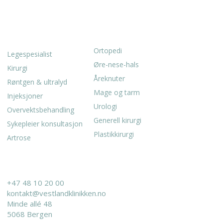
SPESIALITETER
TJENESTER
Ortopedi
Legespesialist
Øre-nese-hals
Kirurgi
Åreknuter
Røntgen & ultralyd
Mage og tarm
Injeksjoner
Urologi
Overvektsbehandling
Generell kirurgi
Sykepleier konsultasjon
Plastikkirurgi
Artrose
KONTAKT
+47 48 10 20 00
kontakt@vestlandklinikken.no
Minde allé 48
5068 Bergen