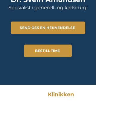
Spesialist i generell- og karkirurgi
SEND OSS EN HENVENDELSE
BESTILL TIME
Vestland
Klinikken
Privat spesialistsykehus i
Bergen med erfarne leger
innen ortopedi, ØNH, kirurgi
og gastromedisin.