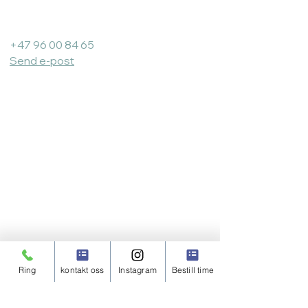
Bergen Urologi:
+47 96 00 84 65
Send e-post
Åpningstider:
Vestland Klinikken
Ring
kontakt oss
Instagram
Bestill time