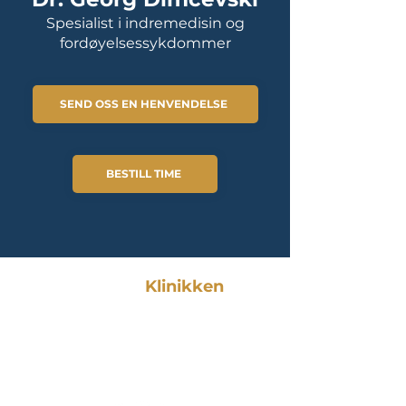
Spesialist i indremedisin og
fordøyelsessykdommer
SEND OSS EN HENVENDELSE
BESTILL TIME
Vestland
Klinikken
Privat spesialistsykehus i
Bergen med erfarne leger
innen ortopedi, ØNH, kirurgi
og gastromedisin.