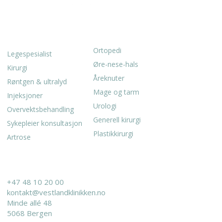
SPESIALITETER
TJENESTER
Ortopedi
Legespesialist
Øre-nese-hals
Kirurgi
Åreknuter
Røntgen & ultralyd
Mage og tarm
Injeksjoner
Urologi
Overvektsbehandling
Generell kirurgi
Sykepleier konsultasjon
Plastikkirurgi
Artrose
KONTAKT
+47 48 10 20 00
kontakt@vestlandklinikken.no
Minde allé 48
5068 Bergen