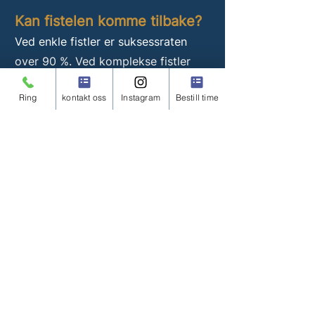
Kan fistelen komme tilbake?
Ved enkle fistler er suksessraten 
over 90 %. Ved komplekse fistler 
eller Crohns er risikoen for 
Ring
kontakt oss
Instagram
Bestill time
tilbakefall høyere.
Hvor lenge er man 
sykemeldt?
Kontorarbeid: 1–2 uker. Manuelt 
arbeid: 3–4 uker. Legen gir 
individuell vurdering.