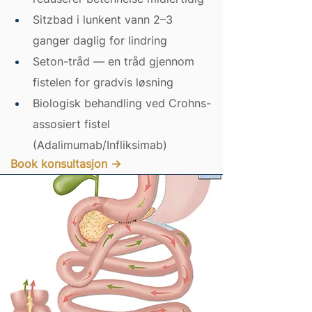
Sitzbad i lunkent vann 2–3 
ganger daglig for lindring
Seton-tråd — en tråd gjennom 
fistelen for gradvis løsning
Biologisk behandling ved Crohns-
assosiert fistel 
(Adalimumab/Infliksimab)
Book konsultasjon →