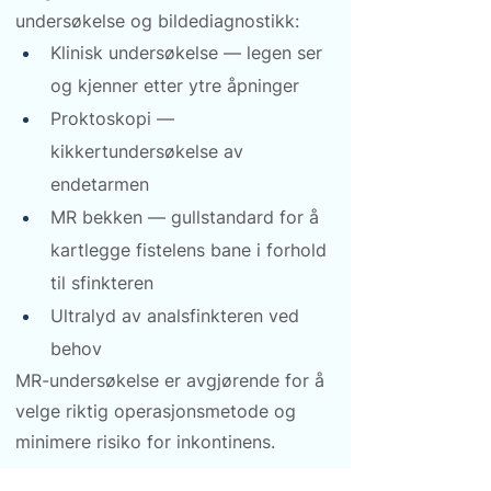
undersøkelse og bildediagnostikk:
Klinisk undersøkelse — legen ser 
og kjenner etter ytre åpninger
Proktoskopi — 
kikkertundersøkelse av 
endetarmen
MR bekken — gullstandard for å 
kartlegge fistelens bane i forhold 
til sfinkteren
Ultralyd av analsfinkteren ved 
behov
MR-undersøkelse er avgjørende for å 
velge riktig operasjonsmetode og 
minimere risiko for inkontinens.