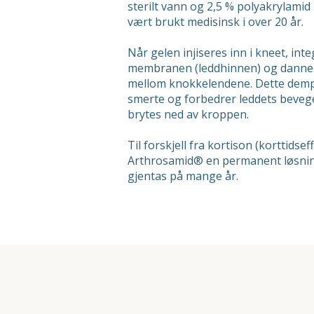
sterilt vann og 2,5 % polyakrylami
vært brukt medisinsk i over 20 år.
Når gelen injiseres inn i kneet, int
membranen (leddhinnen) og danne
mellom knokkelendene. Dette demp
smerte og forbedrer leddets beveg
brytes ned av kroppen.
Til forskjell fra kortison (korttidse
Arthrosamid® en permanent løsnin
gjentas på mange år.