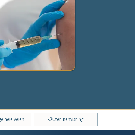
ge hele veien
📋Uten henvisning