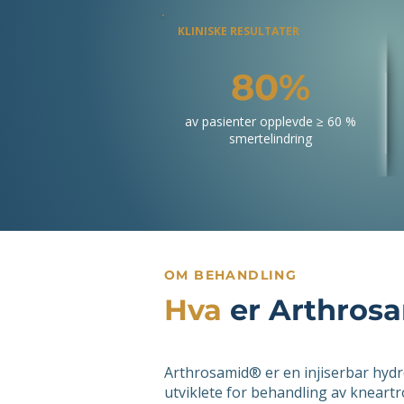
KLINISKE RESULTATER
80%
av pasienter opplevde ≥ 60 %
smertelindring
OM BEHANDLING
Hva
er Arthros
Arthrosamid® er en injiserbar hydr
utviklete for behandling av kneartr