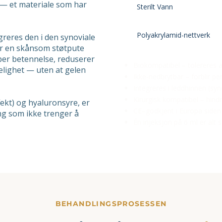
d — et materiale som har
Sterilt Vann
Polyakrylamid-nettverk
egreres den i den synoviale
r en skånsom støtpute
er betennelse, reduserer
Biokompatibel – tolereres 
elighet — uten at gelen
Ikke-nedbrytbar – forblir pe
Integreres i leddhinnen (sy
Kirurgisk kompatibel – hind
ffekt) og hyaluronsyre, er
CE–godkjent i Europa siden
g som ikke trenger å
​Én injeksjon på 6 ml er alt
BEHANDLINGSPROSESSEN