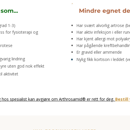
som...
Mindre egnet de
grad 1-3)
Har svært alvorlig artrose (
ss for fysioterapi og
Har aktiv infeksjon i eller ru
Har kjent allergi mot polyak
protese
Har pågående kreftbehandlin
Er gravid eller ammende
gvarig lindring
Nylig fikk kortison i leddet (
syre uten god nok effekt
 aktivitet
 hos spesialist kan avgjøre om Arthrosamid® er rett for deg.
Bestill