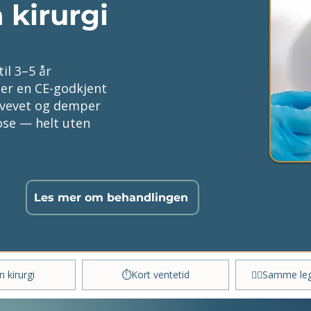
 kirurgi
il 3–5 år
er en CE-godkjent
dvevet og demper
ose — helt uten
Les mer om behandlingen
 kirurgi
⏱Kort ventetid
👨‍⚕️Samme le