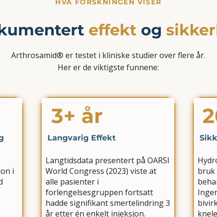
HVA FORSKNINGEN VISER
kumentert
effekt
og
sikke
Arthrosamid® er testet i kliniske studier over flere år.
Her er de viktigste funnene:
3+ år
2
g
Langvarig Effekt
Sikk
Langtidsdata presentert på OARSI
Hydro
on i
World Congress (2023) viste at
bruk i
d
alle pasienter i
behan
forlengelsesgruppen fortsatt
Ingen
hadde signifikant smertelindring 3
bivir
år etter én enkelt injeksjon.
knele