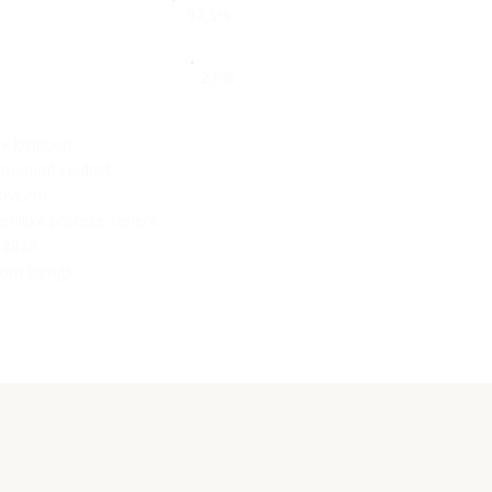
97,5%
2,5%
av kroppen
rmanent i leddet
novium)
rer ikke protese senere
 2020
 som trengs