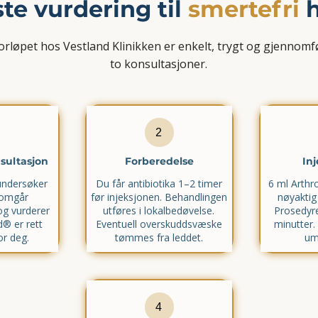
ste vurdering til
smertefri
h
rløpet hos Vestland Klinikken er enkelt, trygt og gjennomfø
to konsultasjoner.
2
sultasjon
Forberedelse
In
undersøker
Du får antibiotika 1–2 timer
6 ml Arthr
nomgår
før injeksjonen. Behandlingen
nøyaktig 
og vurderer
utføres i lokalbedøvelse.
Prosedyre
® er rett
Eventuell overskuddsvæske
minutter.
or deg.
tømmes fra leddet.
um
4