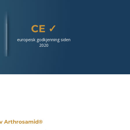
CE ✓
europeisk godkjenning siden
2020
v Arthrosamid®