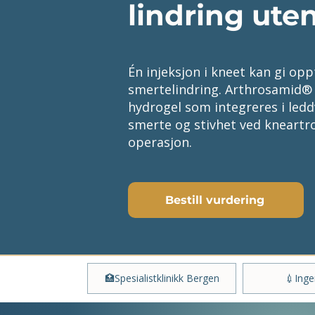
lindring uten
Én injeksjon i kneet kan gi oppt
smertelindring. Arthrosamid® 
hydrogel som integreres i led
smerte og stivhet ved kneartr
operasjon.
Bestill vurdering
🏥Spesialistklinikk Bergen
💉Ingen