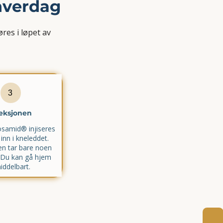
verdag
res i løpet av
3
jeksjonen
osamid® injiseres
inn i kneleddet.
n tar bare noen
 Du kan gå hjem
iddelbart.