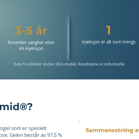
1
3-5 år
injeksjon er alt som trengs
forventet varighet etter
​én injeksjon
Data fra kliniske studier (IDA-studie). Resultatene er individuelle.
amid®?
ogel som er spesielt
Sammensetning a
ose. Gelen består av 97,5 %