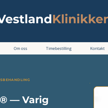
Om oss
Timebestilling
Kontakt
NSBEHANDLING
® — Varig