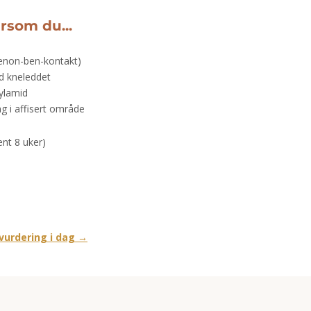
rsom du...
benon-ben-kontakt)
nd kneleddet
rylamid
g i affisert område
vent 8 uker)
 vurdering i dag →