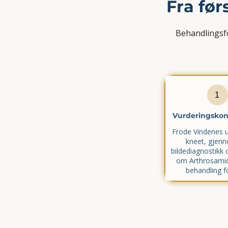
Fra før
Behandlingsfo
1
Vurderingskon
Frode Vindenes 
kneet, gjen
bildediagnostikk 
om Arthrosamid
behandling f