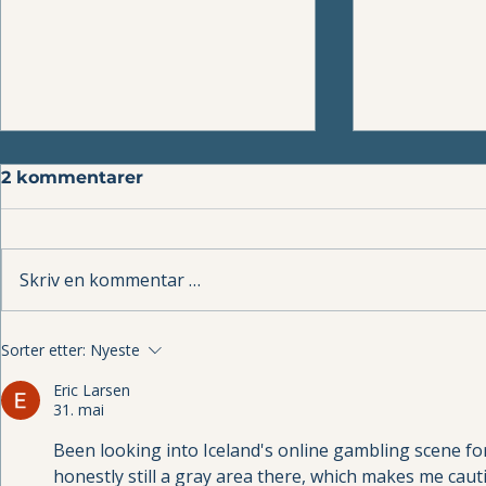
2 kommentarer
Skriv en kommentar …
Livet etter kneprotese –
Lipom (fet
Sorter etter:
Nyeste
aktivitet og
og behand
Eric Larsen
langtidsresultater
31. mai
Been looking into Iceland's online gambling scene for
honestly still a gray area there, which makes me caut