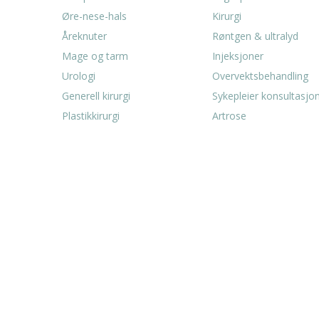
Øre-nese-hals
Kirurgi
Åreknuter
Røntgen & ultralyd
Mage og tarm
Injeksjoner
Urologi
Overvektsbehandling
Generell kirurgi
Sykepleier konsultasjo
Plastikkirurgi
Artrose
ingstider:
Åpningst
nd Klinikken
Bergen Ur