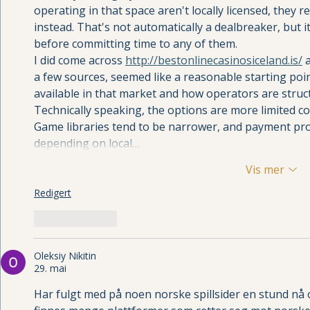
operating in that space aren't locally licensed, they re
instead. That's not automatically a dealbreaker, but i
before committing time to any of them.
I did come across 
http://bestonlinecasinosiceland.is/
 
a few sources, seemed like a reasonable starting poin
available in that market and how operators are struc
Technically speaking, the options are more limited 
Game libraries tend to be narrower, and payment pro
depending on local…
Vis mer
Redigert
Lik
Svar
Oleksiy Nikitin
29. mai
Har fulgt med på noen norske spillsider en stund nå