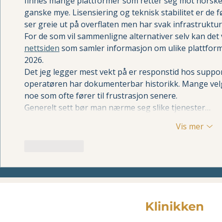
finnes mange plattformer som retter seg mot norske 
ganske mye. Lisensiering og teknisk stabilitet er de f
ser greie ut på overflaten men har svak infrastruktur e
For de som vil sammenligne alternativer selv kan det 
nettsiden
 som samler informasjon om ulike plattforme
2026.
Det jeg legger mest vekt på er responstid hos suppo
operatøren har dokumenterbar historikk. Mange velg
noe som ofte fører til frustrasjon senere.
Generelt sett bør man nærme seg slike tjenester…
Vis mer
Lik
Svar
Vestland
Klinikken