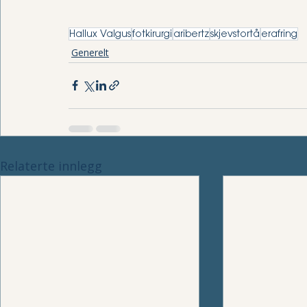
Hallux Valgus
fotkirurgi
aribertz
skjevstortå
erafring
Generelt
Relaterte innlegg