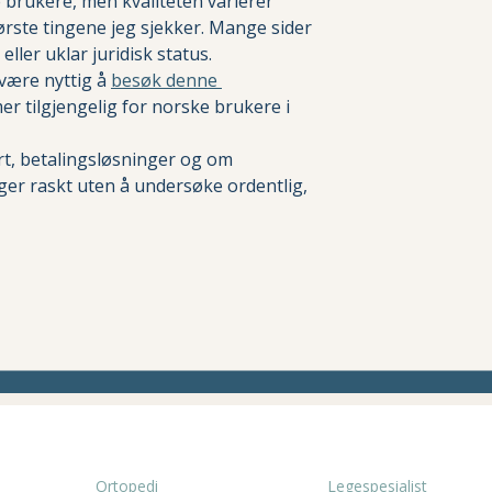
brukere, men kvaliteten varierer 
ørste tingene jeg sjekker. Mange sider 
ller uklar juridisk status.
være nyttig å 
besøk denne 
r tilgjengelig for norske brukere i 
rt, betalingsløsninger og om 
er raskt uten å undersøke ordentlig, 
SPESIALITETER
TJENESTER
Ortopedi
Legespesialist