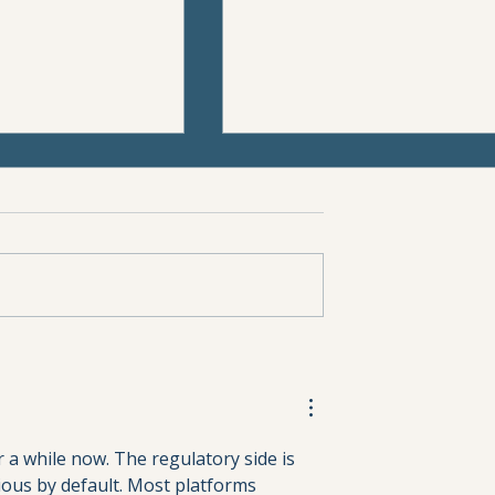
tkul) – fjerning
Aterom (talgcyste) –
ling i Bergen
fjerning og behandling 
Bergen
 a while now. The regulatory side is 
ious by default. Most platforms 