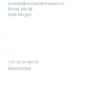
kontakt@vestlandklinikken.no
Minde allé 48
5068 Bergen
n
Bergen Urologi:
+47 96 00 84 65
Send e-post
ider
ologi